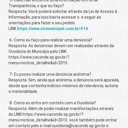
5- Caso não encontre uma informação no Portal
Transparência, o que eu faço?
Resposta: Você poderá solicitar através da Lei de Acesso à
Informação, para isso basta acessar o e seguir as
orientações para fazer o seu pedido.
LINK
https://www.sicmunicipal.com.br/#14
6- Como eu faço para realizar uma denúncia?
Resposta: As denúncias devem ser realizadas através da
Ouvidoria do Município pelo LINK
https://www.caconde.sp.gov.br/?
menu=noticia_detalhe&id=2015
7- Eu posso realizar uma denúncia anônima?
Resposta: Sim, ainda que anônima, a denúncia será apurada,
desde que contenha indícios mínimos de relevância, autoria
e materialidade.
8- Como eu entro em contato com a Ouvidoria?
Resposta: Além de poder realizar manifestações através
do LINK https://www.caconde.sp.gov.br/?
menu=noticia_detalhe&id=2015 você também pode entrar
em contato pelo e-mail ouvidoria@caconde.sp.gov.br e