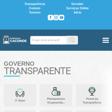
Transparência
Servidor
Contato
Serviços Online
Turismo
Início
GOVERNO
TRANSPARENTE
Planejamento
Portal da
3° Setor
Orçamentár...
Transparência