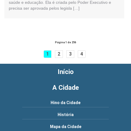
saúde e educação. Ela é criada pelo Poder Executivo e
precisa ser aprovada pelos legisla […]
Página 1 de 256
1
2
3
4
Início
A Cidade
Hino da Cidade
História
Mapa da Cidade