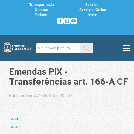
Transparência
Servidor
Contato
Serviços Online
Turismo
Início
Emendas PIX -
Transferências art. 166-A CF
Publicado em 04/08/2023 09:54 -
-
2024
2022