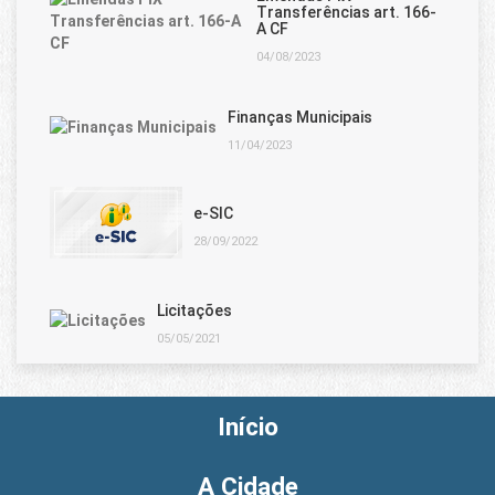
Transferências art. 166-
A CF
04/08/2023
Finanças Municipais
11/04/2023
e-SIC
28/09/2022
Licitações
05/05/2021
Início
A Cidade