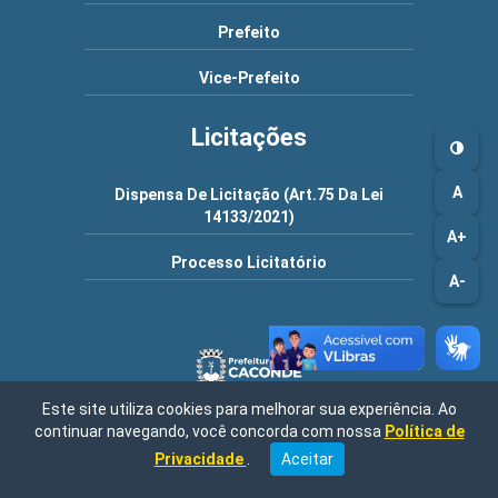
Prefeito
Vice-Prefeito
Licitações
A
Dispensa De Licitação (Art.75 Da Lei
14133/2021)
A+
Processo Licitatório
A-
Este site utiliza cookies para melhorar sua experiência. Ao
continuar navegando, você concorda com nossa
Política de
Rua Duque de Caxias, 236, CEP 13770-059, em Caconde-SP /
Central de Atendimento: 08h às 17h00 / Fone: (19) 3662-7199 |
Privacidade
.
Aceitar
CNPJ: 45.767.829/0001-52