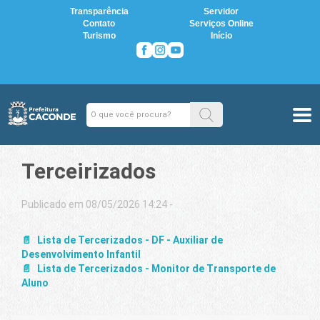
Transparência
Servidor
Contato
Serviços Online
Turismo
Início
Terceirizados
Publicado em 08/05/2026 14:24 -
Lista de Tercerizados - DF - Auxiliar de
Desenvolvimento Infantil
Lista de Tercerizados - Monitor de Transporte de
Aluno