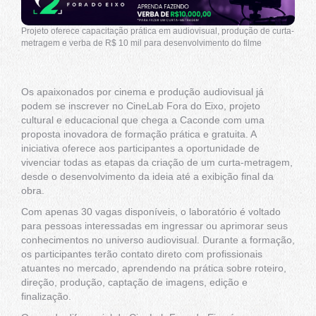
Projeto oferece capacitação prática em audiovisual, produção de curta-
metragem e verba de R$ 10 mil para desenvolvimento do filme
Os apaixonados por cinema e produção audiovisual já
podem se inscrever no CineLab Fora do Eixo, projeto
cultural e educacional que chega a Caconde com uma
proposta inovadora de formação prática e gratuita. A
iniciativa oferece aos participantes a oportunidade de
vivenciar todas as etapas da criação de um curta-metragem,
desde o desenvolvimento da ideia até a exibição final da
obra.
Com apenas 30 vagas disponíveis, o laboratório é voltado
para pessoas interessadas em ingressar ou aprimorar seus
conhecimentos no universo audiovisual. Durante a formação,
os participantes terão contato direto com profissionais
atuantes no mercado, aprendendo na prática sobre roteiro,
direção, produção, captação de imagens, edição e
finalização.