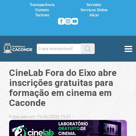
Transparência
Servidor
Contato
Serviços Online
Turismo
Início
CineLab Fora do Eixo abre
inscrições gratuitas para
formação em cinema em
Caconde
Publicado em 19/06/2026 15:01 -