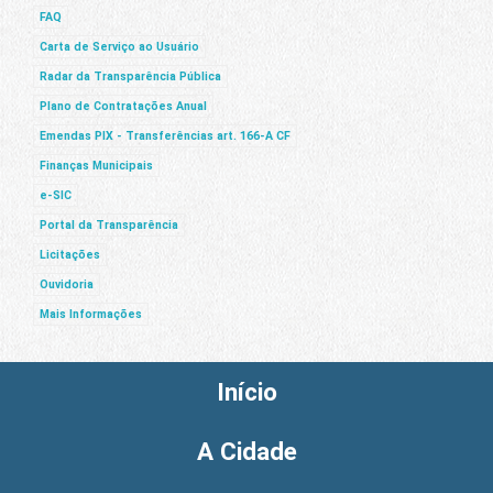
FAQ
Carta de Serviço ao Usuário
Radar da Transparência Pública
Plano de Contratações Anual
Emendas PIX - Transferências art. 166-A CF
Finanças Municipais
e-SIC
Portal da Transparência
Licitações
Ouvidoria
Mais Informações
Início
A Cidade