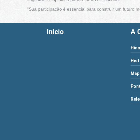
“Sua participação é essencial para construir um futuro m
Início
A 
Hino
Hist
Map
Pont
Rele