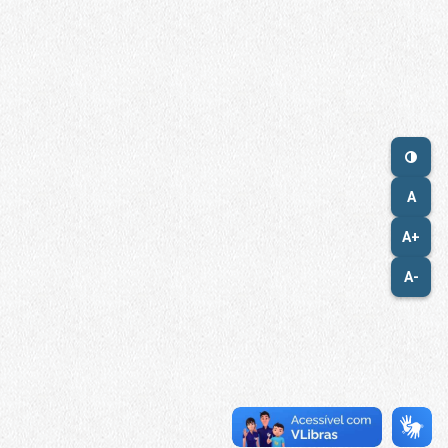
A
A+
A-