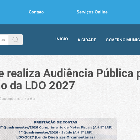
Contato
Serviços Online
INÍCIO
A CIDADE
GOVERNO MUNIC
e realiza Audiência Pública 
ão da LDO 2027
 Caconde realiza Audiência Pública para Prestação de Contas e apresenta