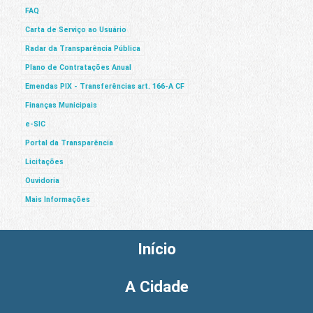
FAQ
Carta de Serviço ao Usuário
Radar da Transparência Pública
Plano de Contratações Anual
Emendas PIX - Transferências art. 166-A CF
Finanças Municipais
e-SIC
Portal da Transparência
Licitações
Ouvidoria
Mais Informações
Início
A Cidade