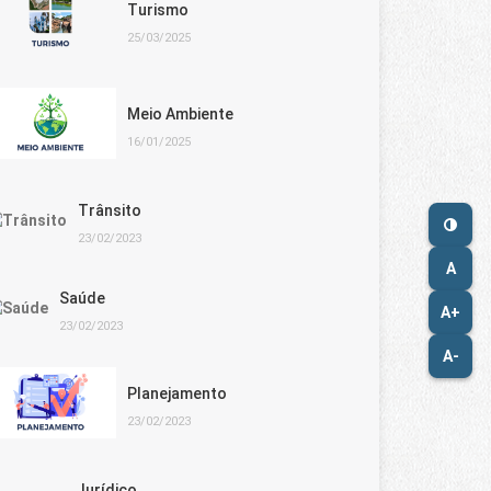
Turismo
25/03/2025
Meio Ambiente
16/01/2025
Trânsito
23/02/2023
A
Saúde
A+
23/02/2023
A-
Planejamento
23/02/2023
Jurídico