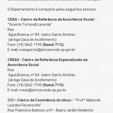
O Departamento é composto pelos seguintes setores:
CRAS – Centro de Referência de Assistência Social
–
“Vicente Tortorelli Lacerda”
Rua
Água Branca, nº 84 - bairro Santo Antônio
(antiga Casa de Acolhimento)
Fone: (19) 3662-7199 (
Ramal 7112
)
E-mail: crasgestor@pmcaconde.sp.gov.br
CREAS - Centro de Referência Especializado de
Assistência Social
Rua
Água Branca, nº 84 - bairro Santo Antônio
(antiga Casa de Acolhimento)
Fone: (19) 3662-7199 (
Ramal 7115
)
E-mail: creas@pmcaconde.sp.gov.br
CCI – Centro de Convivência do Idoso
– “Profª. Maria de
Lourdes Ferreira Ielo”
Rua: Francisco Barboni, s/nº - Bairro Jardim Redentor