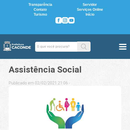
Transparência
Servidor
Contato
Serviços Online
Turismo
Início
Assistência Social
Publicado em 02/02/2021 21:06 -