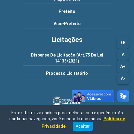
Prefeito
Vice-Prefeito
Licitações
A
Dispensa De Licitação (Art.75 Da Lei
14133/2021)
A+
Processo Licitatório
A-
Este site utiliza cookies para melhorar sua experiência. Ao
continuar navegando, você concorda com nossa
Política de
Rua Duque de Caxias, 236, CEP 13770-059, em Caconde-SP /
Central de Atendimento: 08h às 17h00 / Fone: (19) 3662-7199 |
Privacidade
.
Aceitar
CNPJ: 45.767.829/0001-52