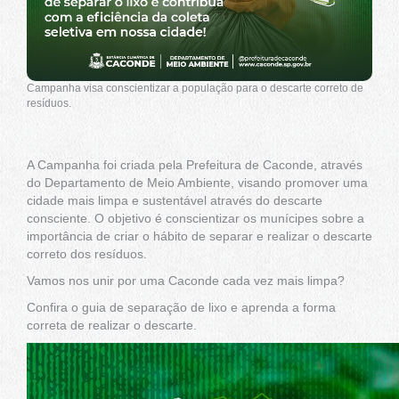
Campanha visa conscientizar a população para o descarte correto de
resíduos.
A Campanha foi criada pela Prefeitura de Caconde, através
do Departamento de Meio Ambiente, visando promover uma
cidade mais limpa e sustentável através do descarte
consciente. O objetivo é conscientizar os munícipes sobre a
importância de criar o hábito de separar e realizar o descarte
correto dos resíduos.
Vamos nos unir por uma Caconde cada vez mais limpa?
Confira o guia de separação de lixo e aprenda a forma
correta de realizar o descarte.