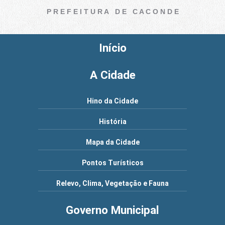
P R E F E I T U R A D E C A C O N D E
Início
A Cidade
Hino da Cidade
História
Mapa da Cidade
Pontos Turísticos
Relevo, Clima, Vegetação e Fauna
Governo Municipal