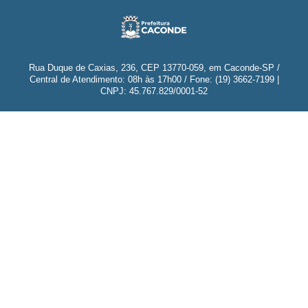
Rua Duque de Caxias, 236, CEP 13770-059, em Caconde-SP /
Central de Atendimento: 08h às 17h00 / Fone: (19) 3662-7199 |
CNPJ: 45.767.829/0001-52